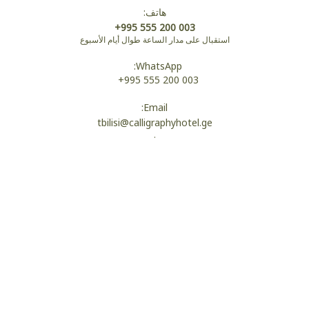
هاتف:
نعال
+995 555 200 003
استقبال على مدار الساعة طوال أيام الأسبوع
WhatsApp:
روب استحمام
+995 555 200 003
Email:
tbilisi@calligraphyhotel.ge
حمام
.
دش
واي فاي
سرير مزدوج