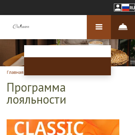
RU
Главная
–
Об отеле
–
Программа лояльности
Программа
лояльности