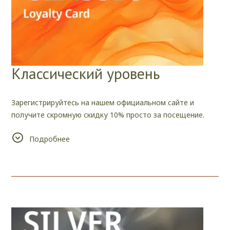
Классический уровень
Зарегистрируйтесь на нашем официальном сайте и
получите скромную скидку 10% просто за посещение.
Подробнее
Мы же позаботимся о том, чтобы этот небольшой бонус
стал началом чего-то нового и большого.