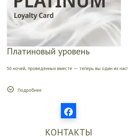
Платиновый уровень
50 ночей, проведённых вместе — теперь вы один из нас!
И с любовью мы дарим вам скидку 25% на все
Подробнее
бронирования с этого момента.
КОНТАКТЫ