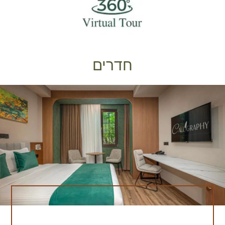
מרגע ההגעה. מקומות לינה אופנתיים ונוחים. עם מבחר של 27 חדרים
מאובזרים היטב, כל חלל אורגן בקפידה לנוחות ושלווה. האורחים יכולים
לבחור בין חדרים זוגיים נעימים, חדרי דלוקס קינג וסוויטות מרווחות. צפו
למצעים מפוארים, מצעים רכים ומתקנים פרימיום – כולל אינטרנט אלחוטי
מהיר חינם, מיזוג אוויר, טלוויזיה בעלת מסך שטוח, מיני בר וחדרי רחצה
חדרים
פרטיים אלגנטיים המצוידים במוצרי טיפוח יוקרתיים. חדרים רבים מציעים
מרפסות המשקיפות על הרחובות המקסימים של טביליסי העתיקה. מיקום
מעולה בליבת התרבות של טביליסי ממוקם במרחק צעדים ספורים מציוני
דרך איקוניים כמו מבצר נריקלה, שדרת רוסתוולי ורחובות מרוצפי האבן
התוססים של העיר העתיקה, מלון קליגרפיה מציב את הטוב ביותר של
טביליסי אל סף דלתכם. גלו את ההיסטוריה העשירה של העיר, גלריות
אקלקטיות, חנויות אומנים ומרחצאות גופרית מפורסמים - הכל במרחק
הליכה נוח או נסיעה קצרה במונית. שירותי אירוח ושירותי בוטיק מסורים
הצוות הרב-לשוני הנלהב שלנו כאן 24/7 כדי להבטיח שהחוויה שלכם
תהיה חלקה - החל מארגון סיורים מותאמים אישית בעיר וטעימות יין ועד
סיוע בהמלצות לטיולי יום. עבור אורחי עסקים, אנו מציעים אזור עבודה
משותף מבודד וחלל פגישות פרטי. למה לבחור במלון קליגרפיה? אווירה
אותנטית מושפעת ממורשת אמנותית גאורגית חדרי בוטיק נוחים עם עיצוב
ומתקנים מתחשבים קונספט Stay & Dine המציע גסטרונומיה מעודנת
ומרחבים חברתיים במקום מיקום שאין שני לו בלב התרבותי וההיסטורי של
טביליסי שירות חם וקשוב המותאם לצורכי האורחים. מלון קליגרפיה הוא