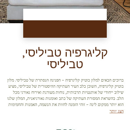
קליגרפיה טביליסי,
טביליסי
ברוכים הבאים למלון בוטיק קליגרפיה – הפנינה הנסתרת של טביליסי. מלון
בוטיק קליגרפיה, השוכן בלב העיר העתיקה ההיסטורית של טביליסי, מציע
שילוב ייחודי של אותנטיות תרבותית, נוחות מעודנת ואירוח גאורגי מכל
הלב. בהשראת המסורת העתיקה של כתב ואומנות גאורגיאנית, המלון שלנו
הוא יותר ממקום לינה – זוהי הזמנה לחוות את הנשמה, האמנות והחמימות
של בירת גאורגיה. אלגנטיות אדריכלית ועיצוב מתחשב. מלון קליגרפיה,
הצג יותר
השוכן בבניין מהמאה ה-19 ששוחזר באהבה, משלב קסם אדריכלי קלאסי
עם עיצוב מודרני. הלובי האינטימי שלנו מקבל את פניכם בעיצוב אומנותי
ומוטיבים של קליגרפיה גאורגית, ויוצר אווירה של עידון וחיבור תרבותי